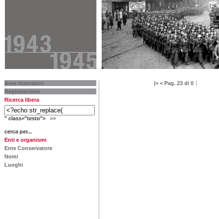
Area ricercatori
|<
<
Pag. 23 di 0
Registrazione
Ricerca libera
" class="testo">
>>
cerca per...
Enti e organismi
Ente Conservatore
Nomi
Luoghi