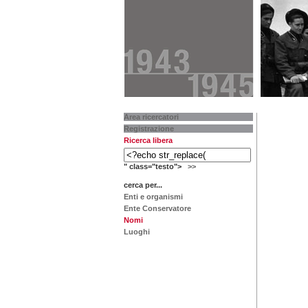
Area ricercatori
Registrazione
Ricerca libera
" class="testo">
>>
cerca per...
Enti e organismi
Ente Conservatore
Nomi
Luoghi