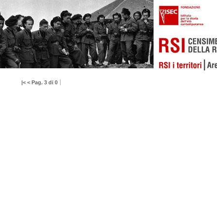
|<
<
Pag. 3 di 0