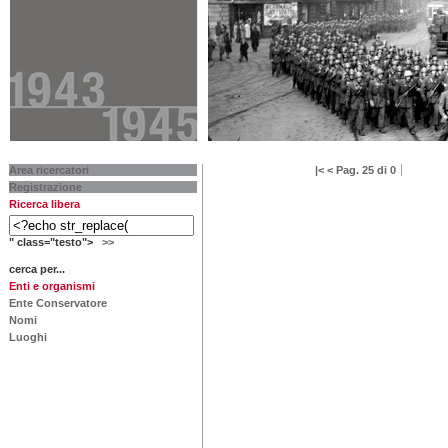
Area ricercatori
|<
<
Pag. 25 di 0
Registrazione
Ricerca libera
" class="testo">
>>
cerca per...
Enti e organismi
Ente Conservatore
Nomi
Luoghi