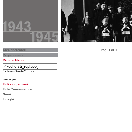
Area ricercatori
Pag. 1 di 0
Registrazione
Ricerca libera
" class="testo">
>>
cerca per...
Enti e organismi
Ente Conservatore
Nomi
Luoghi