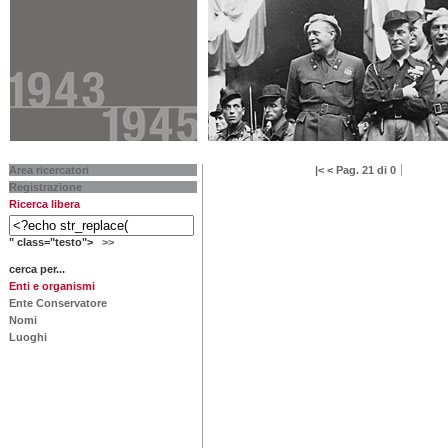
Area ricercatori
|<
<
Pag. 21 di 0
Registrazione
Ricerca libera
" class="testo">
>>
cerca per...
Enti e organismi
Ente Conservatore
Nomi
Luoghi