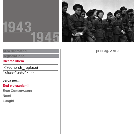
Area ricercatori
|<
<
Pag. 2 di 0
Registrazione
Ricerca libera
" class="testo">
>>
cerca per...
Enti e organismi
Ente Conservatore
Nomi
Luoghi