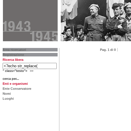
Area ricercatori
Pag. 1 di 0
Registrazione
Ricerca libera
" class="testo">
>>
cerca per...
Enti e organismi
Ente Conservatore
Nomi
Luoghi